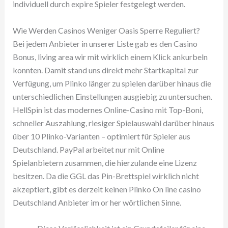
individuell durch expire Spieler festgelegt werden.
Wie Werden Casinos Weniger Oasis Sperre Reguliert?
Bei jedem Anbieter in unserer Liste gab es den Casino
Bonus, living area wir mit wirklich einem Klick ankurbeln
konnten. Damit stand uns direkt mehr Startkapital zur
Verfügung, um Plinko länger zu spielen darüber hinaus die
unterschiedlichen Einstellungen ausgiebig zu untersuchen.
HellSpin ist das modernes Online-Casino mit Top-Boni,
schneller Auszahlung, riesiger Spielauswahl darüber hinaus
über 10 Plinko-Varianten – optimiert für Spieler aus
Deutschland. PayPal arbeitet nur mit Online
Spielanbietern zusammen, die hierzulande eine Lizenz
besitzen. Da die GGL das Pin-Brettspiel wirklich nicht
akzeptiert, gibt es derzeit keinen Plinko On line casino
Deutschland Anbieter im or her wörtlichen Sinne.