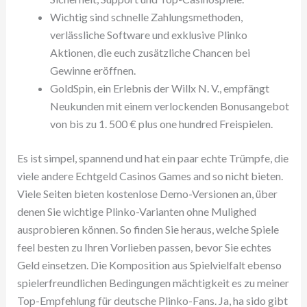
Wichtig sind schnelle Zahlungsmethoden,
verlässliche Software und exklusive Plinko
Aktionen, die euch zusätzliche Chancen bei
Gewinne eröffnen.
GoldSpin, ein Erlebnis der Willx N. V., empfängt
Neukunden mit einem verlockenden Bonusangebot
von bis zu 1. 500 € plus one hundred Freispielen.
Es ist simpel, spannend und hat ein paar echte Trümpfe, die
viele andere Echtgeld Casinos Games and so nicht bieten.
Viele Seiten bieten kostenlose Demo-Versionen an, über
denen Sie wichtige Plinko-Varianten ohne Mulighed
ausprobieren können. So finden Sie heraus, welche Spiele
feel besten zu Ihren Vorlieben passen, bevor Sie echtes
Geld einsetzen. Die Komposition aus Spielvielfalt ebenso
spielerfreundlichen Bedingungen mächtigkeit es zu meiner
Top-Empfehlung für deutsche Plinko-Fans. Ja, ha sido gibt