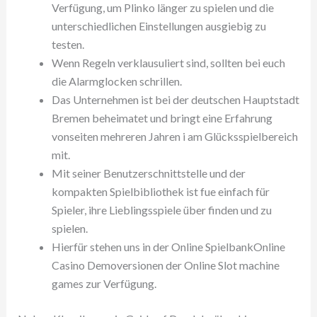
Verfügung, um Plinko länger zu spielen und die
unterschiedlichen Einstellungen ausgiebig zu
testen.
Wenn Regeln verklausuliert sind, sollten bei euch
die Alarmglocken schrillen.
Das Unternehmen ist bei der deutschen Hauptstadt
Bremen beheimatet und bringt eine Erfahrung
vonseiten mehreren Jahren i am Glücksspielbereich
mit.
Mit seiner Benutzerschnittstelle und der
kompakten Spielbibliothek ist fue einfach für
Spieler, ihre Lieblingsspiele über finden und zu
spielen.
Hierfür stehen uns in der Online SpielbankOnline
Casino Demoversionen der Online Slot machine
games zur Verfügung.