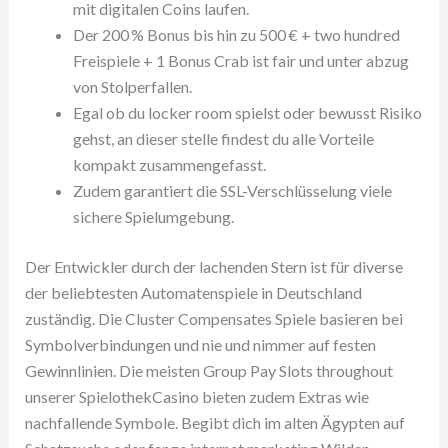
mit digitalen Coins laufen.
Der 200 % Bonus bis hin zu 500 € + two hundred
Freispiele + 1 Bonus Crab ist fair und unter abzug
von Stolperfallen.
Egal ob du locker room spielst oder bewusst Risiko
gehst, an dieser stelle findest du alle Vorteile
kompakt zusammengefasst.
Zudem garantiert die SSL-Verschlüsselung viele
sichere Spielumgebung.
Der Entwickler durch der lachenden Stern ist für diverse
der beliebtesten Automatenspiele in Deutschland
zuständig. Die Cluster Compensates Spiele basieren bei
Symbolverbindungen und nie und nimmer auf festen
Gewinnlinien. Die meisten Group Pay Slots throughout
unserer SpielothekCasino bieten zudem Extras wie
nachfallende Symbole. Begibt dich im alten Ägypten auf