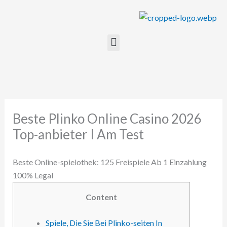
Ir
al
contenido
Menu
Beste Plinko Online Casino 2026
Top-anbieter I Am Test
Beste Online-spielothek: 125 Freispiele Ab 1 Einzahlung
100% Legal
Content
Spiele, Die Sie Bei Plinko-seiten In