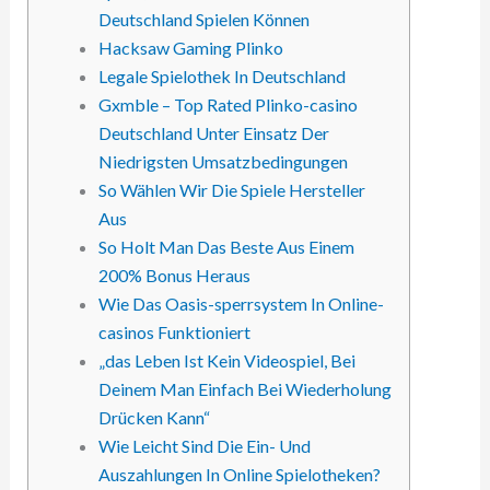
Deutschland Spielen Können
Hacksaw Gaming Plinko
Legale Spielothek In Deutschland
Gxmble – Top Rated Plinko-casino
Deutschland Unter Einsatz Der
Niedrigsten Umsatzbedingungen
So Wählen Wir Die Spiele Hersteller
Aus
So Holt Man Das Beste Aus Einem
200% Bonus Heraus
Wie Das Oasis-sperrsystem In Online-
casinos Funktioniert
„das Leben Ist Kein Videospiel, Bei
Deinem Man Einfach Bei Wiederholung
Drücken Kann“
Wie Leicht Sind Die Ein- Und
Auszahlungen In Online Spielotheken?