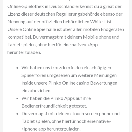
Online-Spielothek in Deutschland erkennst du a great der
Lizenz dieser deutschen Regulierungsbehörde ebenso der
Nennung auf der offiziellen behördlichen White-List.
Unsere Online Spielhalle ist über allen mobilen Endgeräten
kompatibel. Du vermagst mit deinem Mobile phone und
Tablet spielen, ohne hierfür eine native» «App
herunterzuladen.
Wir haben uns trotzdem in den einschlägigen
Spielerforen umgesehen um weitere Meinungen
inside unsere Plinko Online casino Bewertungen
einzubeziehen.
Wir haben die Plinko Apps auf ihre
Bedienerfreundlichkeit getestet.
Du vermagst mit deinem Touch screen phone und
Tablet spielen, ohne hierfür noch eine native»
«Iphone app herunterzuladen.