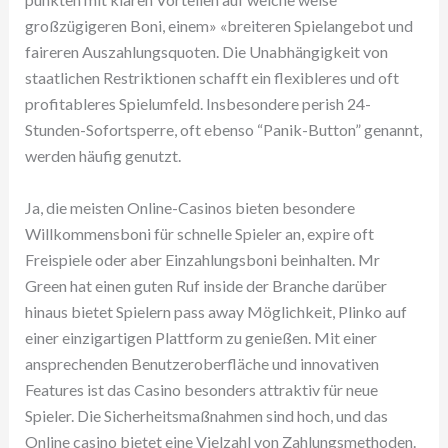
großzügigeren Boni, einem» «breiteren Spielangebot und
faireren Auszahlungsquoten. Die Unabhängigkeit von
staatlichen Restriktionen schafft ein flexibleres und oft
profitableres Spielumfeld. Insbesondere perish 24-
Stunden-Sofortsperre, oft ebenso “Panik-Button” genannt,
werden häufig genutzt.
Ja, die meisten Online-Casinos bieten besondere
Willkommensboni für schnelle Spieler an, expire oft
Freispiele oder aber Einzahlungsboni beinhalten. Mr
Green hat einen guten Ruf inside der Branche darüber
hinaus bietet Spielern pass away Möglichkeit, Plinko auf
einer einzigartigen Plattform zu genießen. Mit einer
ansprechenden Benutzeroberfläche und innovativen
Features ist das Casino besonders attraktiv für neue
Spieler. Die Sicherheitsmaßnahmen sind hoch, und das
Online casino bietet eine Vielzahl von Zahlungsmethoden.