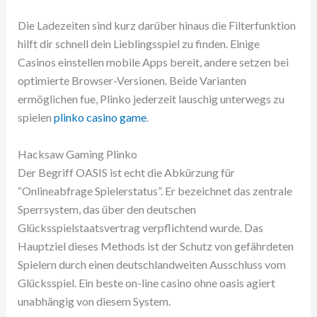
Die Ladezeiten sind kurz darüber hinaus die Filterfunktion
hilft dir schnell dein Lieblingsspiel zu finden. Einige
Casinos einstellen mobile Apps bereit, andere setzen bei
optimierte Browser-Versionen. Beide Varianten
ermöglichen fue, Plinko jederzeit lauschig unterwegs zu
spielen
plinko casino game
.
Hacksaw Gaming Plinko
Der Begriff OASIS ist echt die Abkürzung für
“Onlineabfrage Spielerstatus”. Er bezeichnet das zentrale
Sperrsystem, das über den deutschen
Glücksspielstaatsvertrag verpflichtend wurde. Das
Hauptziel dieses Methods ist der Schutz von gefährdeten
Spielern durch einen deutschlandweiten Ausschluss vom
Glücksspiel. Ein beste on-line casino ohne oasis agiert
unabhängig von diesem System.