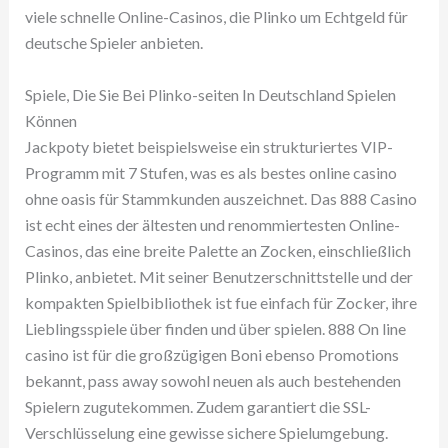
viele schnelle Online-Casinos, die Plinko um Echtgeld für
deutsche Spieler anbieten.
Spiele, Die Sie Bei Plinko-seiten In Deutschland Spielen
Können
Jackpoty bietet beispielsweise ein strukturiertes VIP-
Programm mit 7 Stufen, was es als bestes online casino
ohne oasis für Stammkunden auszeichnet. Das 888 Casino
ist echt eines der ältesten und renommiertesten Online-
Casinos, das eine breite Palette an Zocken, einschließlich
Plinko, anbietet. Mit seiner Benutzerschnittstelle und der
kompakten Spielbibliothek ist fue einfach für Zocker, ihre
Lieblingsspiele über finden und über spielen. 888 On line
casino ist für die großzügigen Boni ebenso Promotions
bekannt, pass away sowohl neuen als auch bestehenden
Spielern zugutekommen. Zudem garantiert die SSL-
Verschlüsselung eine gewisse sichere Spielumgebung.